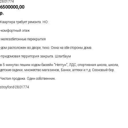
2801774
6500000,00
р.
Квартира требует ремонта. НО:
-комфортный этаж
-железобетонные перекрытия
-дом расположен во дворе, тихо. Окна на обе стороны дома.
-придомовая территория закрыта. Шлагбаум
в 5 минутах пешим ходом бассейн "Нептун", ЛДС, спортивная школа, школа,
детские садики; множество магазинов, Банки, аптеки и т.д. Сосновый бор.
Чистая продажа. Один собственник.
stroyfond-2801774