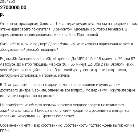
2854853
2700000,00
р.
Отличная, просторная, большая 1 квартира- студия с балконом на среднем пятом
этаже ищет своего покупателя. С ремонтом, мебелью и бытовой техникой. В
стремительно развивающимся микрорайоне Просторный.
Очень тёплая, окна во двор! Двор с большим количеством парковочных мест и
оборудованной детской площадкой.
Рядом ЖК Акварельный и ЖК Матрёшки. До МЕГИ 10 – 15 минут на 29 или 57
Автобусе. До метро площадь Маркса 30 – 35 минут. До Оби 2 км. Экологически
чистый развивающийся район. В шаговой доступности: детский сад, школа,
автобусные остановки, магазины, аптеки.
В План развития включено строительство поликлиники и культурно –
досугового центра. Звоните, отвечу на все вопросы по варианту. Покупайте один
из лучших вариантов на рынке!
На приобретение объекта возможно использование средств материнского
семейного капитала. Помощь в получении кредитного решения на выгодных
условиях, консультации Брокера бесплатно!
Обременений нет! 1 взр.собственник. Собственность подтверждена выпиской из
ЕГРН.